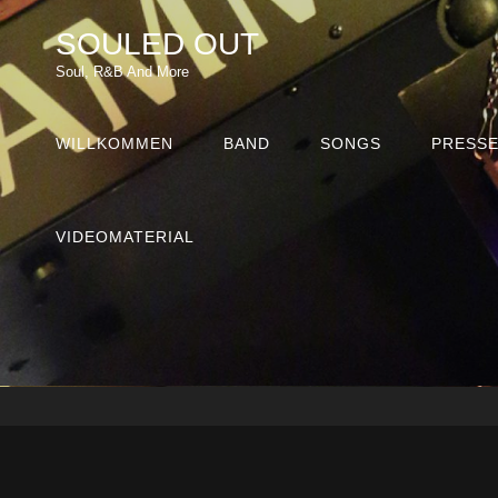
SOULED OUT
Soul, R&B And More
WILLKOMMEN
BAND
SONGS
PRESS
VIDEOMATERIAL