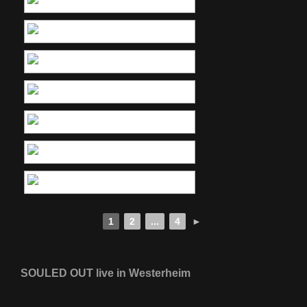
1
2
...
4
►
SOULED OUT live in Westerheim
[ZEIGE EINE SLIDESHOW]