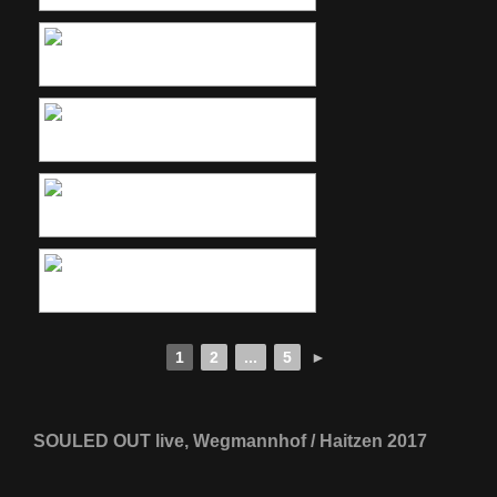
1
2
...
5
►
SOULED OUT live, Wegmannhof / Haitzen 2017
[ZEIGE EINE SLIDESHOW]