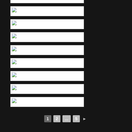
1
2
...
5
►