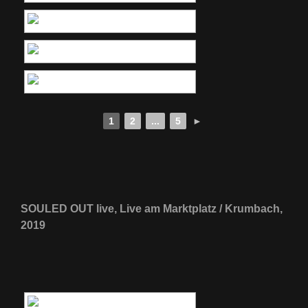
1
2
...
5
►
SOULED OUT live, Live am Marktplatz / Krumbach,
2019
[ZEIGE EINE SLIDESHOW]