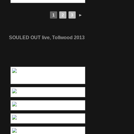
1
2
3
►
SOULED OUT live, Tollwood 2013
[ZEIGE EINE SLIDESHOW]