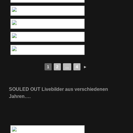
1
2
...
4
►
SOULED OUT Livebilder aus verschiedenen
Jahren….
[ZEIGE EINE SLIDESHOW]