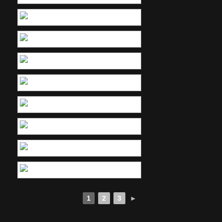
1
2
3
►