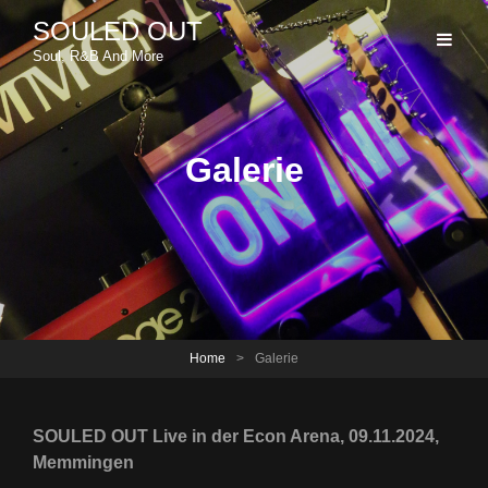
SOULED OUT
Soul, R&B And More
Galerie
Home
>
Galerie
SOULED OUT Live in der Econ Arena, 09.11.2024,
Memmingen