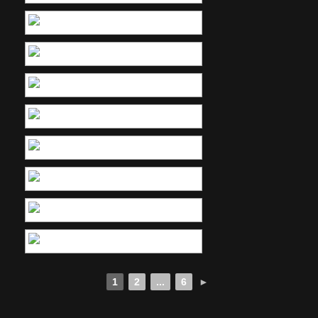
1
2
...
6
►