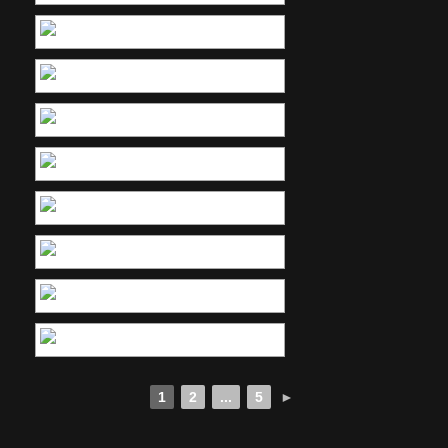
1
2
...
5
►