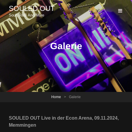
SOULED OUT
Soul, R&B And More
Galerie
Home
>
Galerie
SOULED OUT Live in der Econ Arena, 09.11.2024,
Memmingen