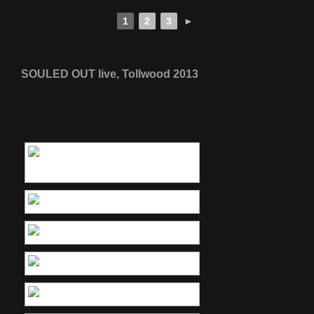
1
2
3
►
SOULED OUT live, Tollwood 2013
[ZEIGE EINE SLIDESHOW]