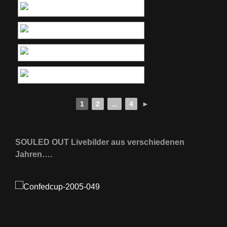
1
2
...
4
►
SOULED OUT Livebilder aus verschiedenen
Jahren….