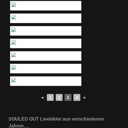
◄
1
2
3
4
►
SOULED OUT Livebilder aus verschiedenen
Jahren….