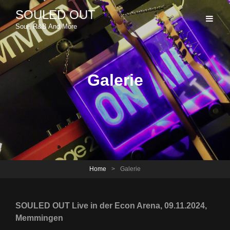
SOULED OUT
Soul, R&B And More
Galerie
Home
>
Galerie
SOULED OUT Live in der Econ Arena, 09.11.2024,
Memmingen