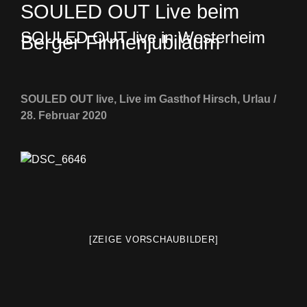
SOULED OUT Live beim
SOULED OUT live in Westerheim
Berger Firmenjubiläum
SOULED OUT live, Live im Gasthof Hirsch, Urlau /
28. Februar 2020
[ZEIGE VORSCHAUBILDER]