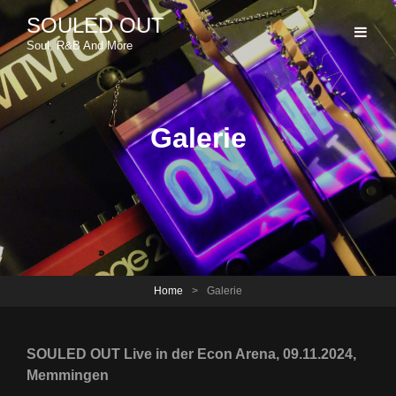
SOULED OUT
Soul, R&B And More
Galerie
Home
>
Galerie
SOULED OUT Live in der Econ Arena, 09.11.2024,
Memmingen