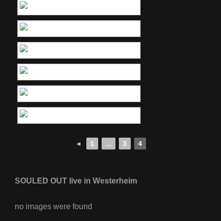
◄
1
...
3
4
SOULED OUT live in Westerheim
no images were found