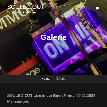
SOULED OUT
Soul, R&B And More
Galerie
Home
>
Galerie
SOULED OUT Live in der Econ Arena, 09.11.2024,
Memmingen